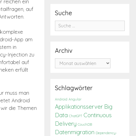
r reichen ein
tailfragen, auf
Suche
ntworten.
Suche
nach:
d komplexe
ndroid-App am
stem in
Archiv
y-Injection zu
Archiv
fortabel auf
eken erfüllt
Schlagwörter
 Nur muss man
etet Android
Android
Angular
Applikationsserver
Big
 wir die Themen
Data
Continuous
ChatGPT
Delivery
CouchDB
Datenmigration
Dependency-