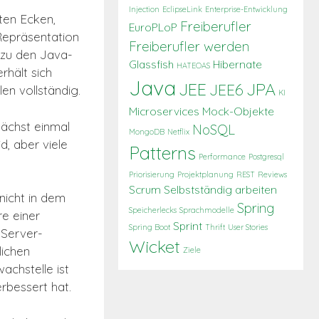
Injection
EclipseLink
Enterprise-Entwicklung
ten Ecken,
Freiberufler
EuroPLoP
-Repräsentation
Freiberufler werden
 zu den Java-
Glassfish
Hibernate
HATEOAS
rhält sich
Java
JEE
JPA
JEE6
n vollständig.
KI
Microservices
Mock-Objekte
nächst einmal
NoSQL
MongoDB
Netflix
d, aber viele
Patterns
Performance
Postgresql
Priorisierung
Projektplanung
REST
Reviews
Scrum
Selbstständig arbeiten
nicht in dem
Spring
Speicherlecks
Sprachmodelle
e einer
Sprint
Spring Boot
Thrift
User Stories
 Server-
Wicket
ichen
Ziele
achstelle ist
verbessert hat.