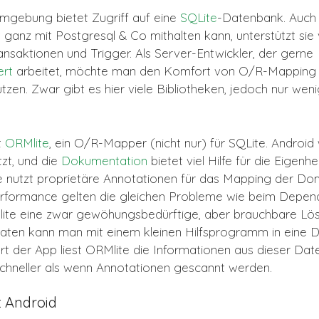
mgebung bietet Zugriff auf eine
SQLite
-Datenbank. Auch
ganz mit Postgresql & Co mithalten kann, unterstützt sie 
nsaktionen und Trigger. Als Server-Entwickler, der gerne
ert
arbeitet, möchte man den Komfort von O/R-Mapping 
zen. Zwar gibt es hier viele Bibliotheken, jedoch nur wen
t
ORMlite
, ein O/R-Mapper (nicht nur) für SQLite. Android
tzt, und die
Dokumentation
bietet viel Hilfe für die Eigenh
e nutzt proprietäre Annotationen für das Mapping der Do
formance gelten die gleichen Probleme wie beim Depend
lite eine zwar gewöhungsbedürftige, aber brauchbare Lös
en kann man mit einem kleinen Hilfsprogramm in eine Da
rt der App liest ORMlite die Informationen aus dieser Date
schneller als wenn Annotationen gescannt werden.
t Android