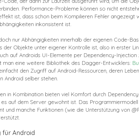
e-Code, der dann zur Laufzeit ausgeführt wird, um die Obj
rbinden. Performance-Probleme können so nicht entstehe
ffekt ist, dass schon beim Kompilieren Fehler angezeigt
hängigkeiten inkonsistent ist.
och nur Abhängigkeiten innerhalb der eigenen Code-Basi
 der Objekte unter eigener Kontrolle ist, also in erster Lini
uch auf Androids UI-Elemente per Dependency-Injection 
t man eine weitere Bibliothek des Dagger-Entwicklers:
Bu
reinfacht den Zugriff auf Android-Ressourcen, deren Leben
n Android selber stehen.
ken in Kombination bieten viel Komfort durch Dependency-
n es auf dem Server gewohnt ist. Das Programmiermodell 
t und manche Funktionen (wie die Unterstützung von @
erstützt.
für Android