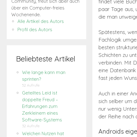
findet viele Büc
Community, freut sich aber auch
über ein Computer-freies
paar Tage aus, 
Wochenende.
die man unweiger
Alle Artikel des Autors
Profil des Autors
Spätestens, wen
Fachlogik umges
besten strukturi
Schichten zu un
Beliebteste Artikel
verbinden. Mit 
eine Datenbank 
Wie lange kann man
fast jeden Wunsc
sprinten?
52 Aufrufe
Geteiltes Leid ist
Auch in einer A
doppelte Freud –
sich selber um 
Erfahrungen zum
nur wenig Unter
Zerkleinern eines
der Reihe nach 
Software-Systems
32 Aufrufe
Androids eig
Welchen Nutzen hat