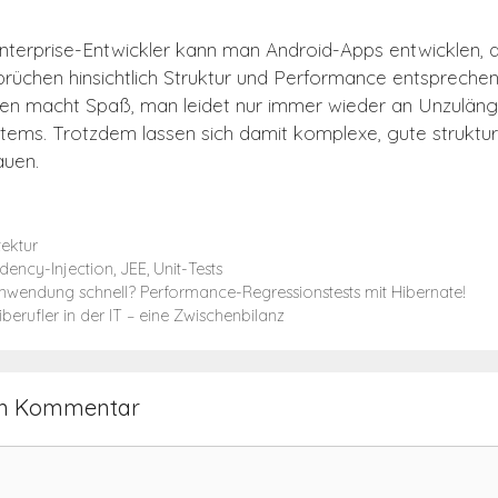
nterprise-Entwickler kann man Android-Apps entwicklen, 
üchen hinsichtlich Struktur und Performance entspreche
n macht Spaß, man leidet nur immer wieder an Unzulängl
ems. Trotzdem lassen sich damit komplexe, gute struktur
auen.
ektur
ency-Injection
,
JEE
,
Unit-Tests
Anwendung schnell? Performance-Regressionstests mit Hibernate!
iberufler in der IT – eine Zwischenbilanz
en Kommentar