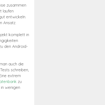
weise zusammen
t laufen
 gut entwickeln.
n Ansatz.
jekt komplett in
ngigkeiten
zu den Android-
man auch die
Tests schreiben,
Eine extrem
atenbank
zu
 in wenigen