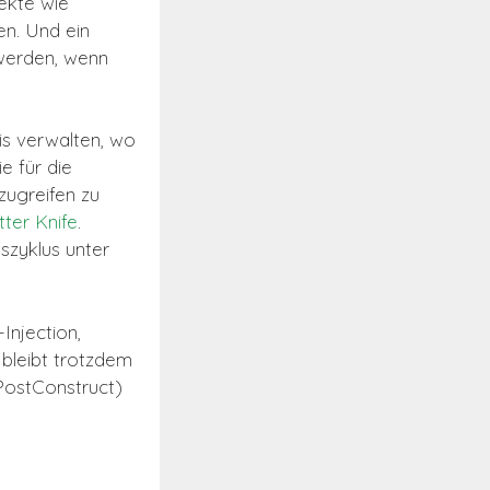
ekte wie
n. Und ein
 werden, wenn
s verwalten, wo
e für die
zugreifen zu
tter Knife
.
szyklus unter
Injection,
bleibt trotzdem
PostConstruct)