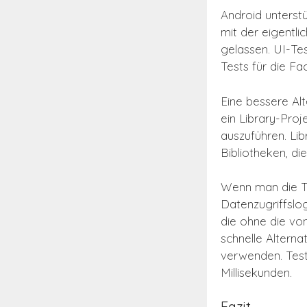
Android unterst
mit der eigentl
gelassen. UI-Tes
Tests für die F
Eine bessere Alt
ein Library-Pro
auszuführen. Li
Bibliotheken, di
Wenn man die T
Datenzugriffslog
die ohne die vo
schnelle Alternat
verwenden. Test
Millisekunden.
Fazit