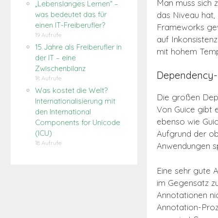
Man muss sich zu
„Lebenslanges Lernen“ –
das Niveau hat,
was bedeutet das für
einen IT-Freiberufler?
Frameworks gewo
19 Aufrufe
auf Inkonsistenz
15 Jahre als Freiberufler in
mit hohem Temp
der IT – eine
Zwischenbilanz
Dependency-I
18 Aufrufe
Was kostet die Welt?
Die großen Depe
Internationalisierung mit
Von Guice gibt 
den International
ebenso wie Guic
Components for Unicode
(ICU)
Aufgrund der ob
18 Aufrufe
Anwendungen sp
Eine sehr gute A
im Gegensatz z
Annotationen nic
Annotation-Proz