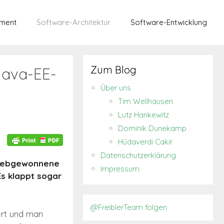
ment
Software-Architektur
Software-Entwicklung
Zum Blog
Java-EE-
Über uns
Tim Wellhausen
Lutz Hankewitz
Dominik Dunekamp
Hüdaverdi Cakir
-
Datenschutzerklärung
 liebgewonnene
Impressum
Es klappt sogar
@FreiblerTeam folgen
ert und man