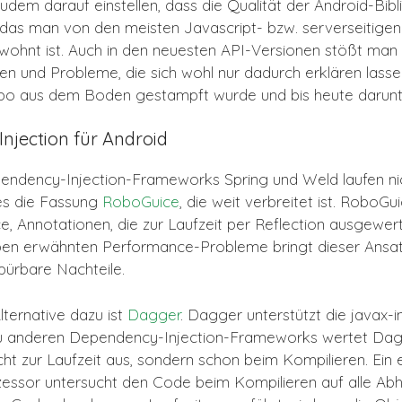
dem darauf einstellen, dass die Qualität der Android-Bibl
 das man von den meisten Javascript- bzw. serverseitigen
hnt ist. Auch in den neuesten API-Versionen stößt man
en und Probleme, die sich wohl nur dadurch erklären lasse
o aus dem Boden gestampft wurde und bis heute darunter
njection für Android
ndency-Injection-Frameworks Spring und Weld laufen nic
es die Fassung
RoboGuice
, die weit verbreitet ist. RoboG
e, Annotationen, die zur Laufzeit per Reflection ausgewer
en erwähnten Performance-Probleme bringt dieser Ansat
ürbare Nachteile.
lternative dazu ist
Dagger
. Dagger unterstützt die javax-i
u anderen Dependency-Injection-Frameworks wertet Dag
ht zur Laufzeit aus, sondern schon beim Kompilieren. Ein 
essor untersucht den Code beim Kompilieren auf alle Ab