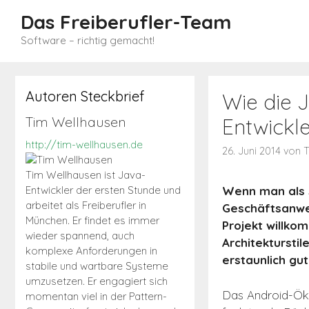
Zum
Das Freiberufler-Team
Inhalt
Software – richtig gemacht!
springen
Autoren Steckbrief
Wie die 
Tim Wellhausen
Entwickle
http://tim-wellhausen.de
26. Juni 2014
von
T
Tim Wellhausen ist Java-
Entwickler der ersten Stunde und
Wenn man als 
arbeitet als Freiberufler in
Geschäftsanwen
München. Er findet es immer
Projekt willko
wieder spannend, auch
Architektursti
komplexe Anforderungen in
erstaunlich gut
stabile und wartbare Systeme
umzusetzen. Er engagiert sich
Das Android-Öko
momentan viel in der Pattern-