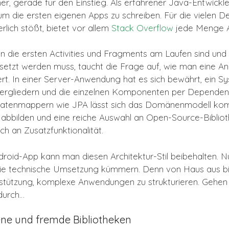
her, gerade für den Einstieg. Als erfahrener Java-Entwickle
um die ersten eigenen Apps zu schreiben.
Für die vielen De
lich stößt, bietet vor allem
Stack Overflow
jede Menge A
n die ersten Activities und Fragments am Laufen sind un
etzt werden muss, taucht die Frage auf, wie man eine A
ert. In einer Server-Anwendung hat es sich bewährt, ein Sy
tergliedern und die einzelnen Komponenten per Dependenc
Datenmappern wie JPA lässt sich das Domänenmodell kom
abbilden und eine reiche Auswahl an Open-Source-Biblioth
h an Zusatzfunktionalität.
ndroid-App kann man diesen Architektur-Stil beibehalten.
die technische Umsetzung kümmern. Denn von Haus aus bi
stützung, komplexe Anwendungen zu strukturieren. Gehen
durch…
ene und fremde Bibliotheken