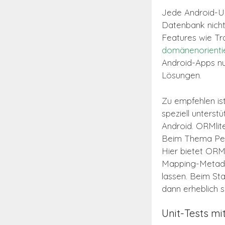
Jede Android-U
Datenbank nicht 
Features wie Tra
domänenorienti
Android-Apps nut
Lösungen.
Zu empfehlen is
speziell unterstü
Android. ORMlit
Beim Thema Per
Hier bietet ORM
Mapping-Metadat
lassen. Beim Sta
dann erheblich 
Unit-Tests mi