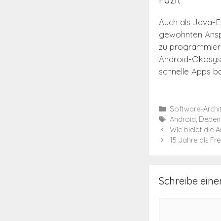
Auch als Java-E
gewohnten Anspr
zu programmiere
Android-Ökosyst
schnelle Apps b
Kategorien
Software-Archit
Schlagwörter
Android
,
Depend
Wie bleibt die 
15 Jahre als Fre
Schreibe ein
Kommentar