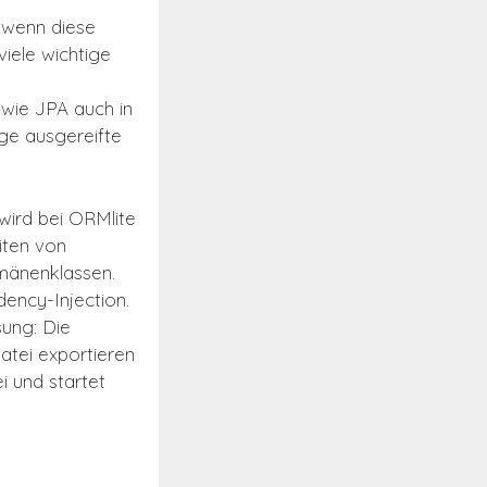
 wenn diese
viele wichtige
wie JPA auch in
ige ausgereifte
 wird bei ORMlite
eiten von
mänenklassen.
ency-Injection.
ung: Die
tei exportieren
i und startet