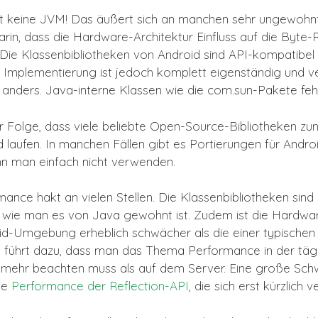
st keine JVM! Das äußert sich an manchen sehr ungewohn
arin, dass die Hardware-Architektur Einfluss auf die Byte
. Die Klassenbibliotheken von Android sind API-kompatibel
e Implementierung ist jedoch komplett eigenständig und ve
nders. Java-interne Klassen wie die com.sun-Pakete fehle
ur Folge, dass viele beliebte Open-Source-Bibliotheken zu
d laufen. In manchen Fällen gibt es Portierungen für Androi
nn man einfach nicht verwenden.
ance hakt an vielen Stellen. Die Klassenbibliotheken sind 
 wie man es von Java gewohnt ist. Zudem ist die Hardwar
id-Umgebung erheblich schwächer als die einer typischen
führt dazu, dass man das Thema Performance in der tägl
l mehr beachten muss als auf dem Server. Eine große Schw
die
Performance der Reflection-API
, die sich erst kürzlich 