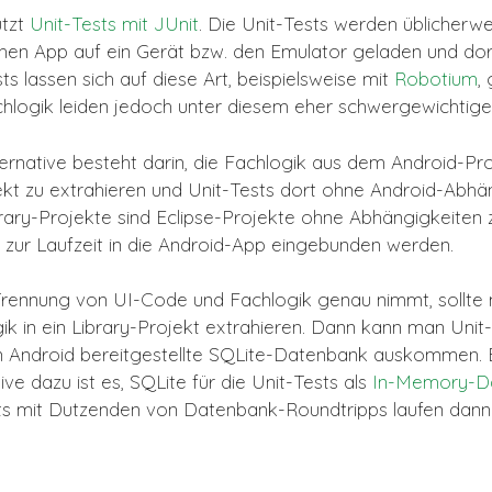
ützt
Unit-Tests mit JUnit
. Die Unit-Tests werden üblicher
ichen App auf ein Gerät bzw. den Emulator geladen und dor
ts lassen sich auf diese Art, beispielsweise mit
Robotium
,
achlogik leiden jedoch unter diesem eher schwergewichtige
ernative besteht darin, die Fachlogik aus dem Android-Pro
jekt zu extrahieren und Unit-Tests dort ohne Android-Abhä
brary-Projekte sind Eclipse-Projekte ohne Abhängigkeiten 
e zur Laufzeit in die Android-App eingebunden werden.
rennung von UI-Code und Fachlogik genau nimmt, sollte 
ik in ein Library-Projekt extrahieren. Dann kann man Unit-
n Android bereitgestellte SQLite-Datenbank auskommen. 
ive dazu ist es, SQLite für die Unit-Tests als
In-Memory-D
s mit Dutzenden von Datenbank-Roundtripps laufen dann