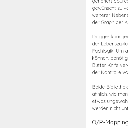
generiert Sourc
gewünscht zu ve
weiterer Nebene
der Graph der Ab
Dagger kann jed
der Lebenszyklus
Fachlogik. Um a
können, benötig
Butter Knife ve
der Kontrolle vo
Beide Bibliothe
ähnlich, wie ma
etwas ungewohn
werden nicht unt
O/R-Mapping 