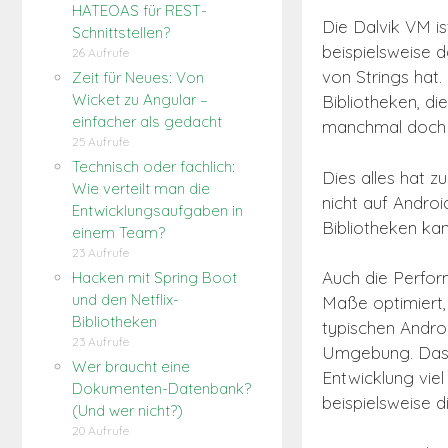
HATEOAS für REST-
Die Dalvik VM i
Schnittstellen?
beispielsweise d
26 Aufrufe
von Strings hat
Zeit für Neues: Von
Wicket zu Angular –
Bibliotheken, di
einfacher als gedacht
manchmal doch a
25 Aufrufe
Technisch oder fachlich:
Dies alles hat z
Wie verteilt man die
nicht auf Androi
Entwicklungsaufgaben in
Bibliotheken ka
einem Team?
23 Aufrufe
Auch die Perform
Hacken mit Spring Boot
und den Netflix-
Maße optimiert,
Bibliotheken
typischen Andro
23 Aufrufe
Umgebung. Das 
Wer braucht eine
Entwicklung vie
Dokumenten-Datenbank?
beispielsweise 
(Und wer nicht?)
20 Aufrufe