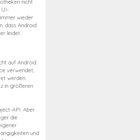
iotheken nicht
 UI-
 immer wieder
n, dass Android
 leidet.
ht auf Android.
uice verwendet,
tet werden.
z in größeren
nject-API. Aber
ger die
eigener
hängigkeiten und