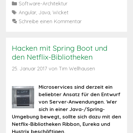
Kategorien
Software-Architektur
Schlagwörter
Angular
,
Java
,
Wicket
Schreibe einen Kommentar
Hacken mit Spring Boot und
den Netflix-Bibliotheken
25. Januar 2017
von
Tim Wellhausen
Microservices sind derzeit ein
beliebter Ansatz für den Entwurf
von Server-Anwendungen. Wer
sich in einer Java-/Spring-
Umgebung bewegt, sollte sich dazu mit den
Netflix-Bibliotheken Ribbon, Eureka und
Hystrix beschäftigen.