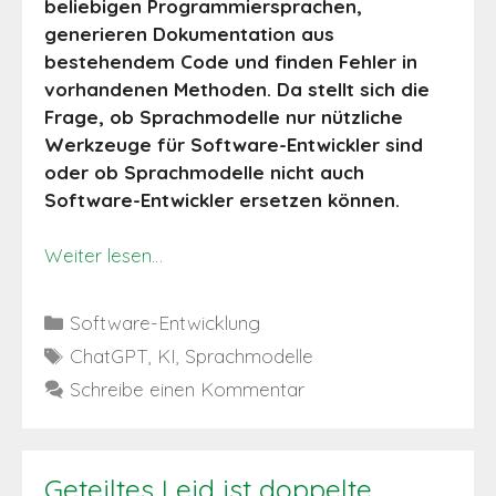
beliebigen Programmiersprachen,
generieren Dokumentation aus
bestehendem Code und finden Fehler in
vorhandenen Methoden. Da stellt sich die
Frage, ob Sprachmodelle nur nützliche
Werkzeuge für Software-Entwickler sind
oder ob Sprachmodelle nicht auch
Software-Entwickler ersetzen können.
Weiter lesen…
Kategorien
Software-Entwicklung
Schlagwörter
ChatGPT
,
KI
,
Sprachmodelle
Schreibe einen Kommentar
Geteiltes Leid ist doppelte