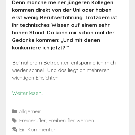
Denn manche meiner jüngeren Kollegen
kommen direkt von der Uni oder haben
erst wenig Berufserfahrung. Trotzdem ist
ihr technisches Wissen auf einem sehr
hohen Stand. Da kann mir schon mal der
Gedanke kommen: „Und mit denen
konkurriere ich jetzt?!“
Bei näherem Betrachten entspanne ich mich
wieder schnell. Und das liegt an mehreren
wichtigen Einsichten:
Weiter lesen…
Kategorien
Allgemein
Schlagwörter
Freiberufler
,
Freiberufler werden
Ein Kommentar