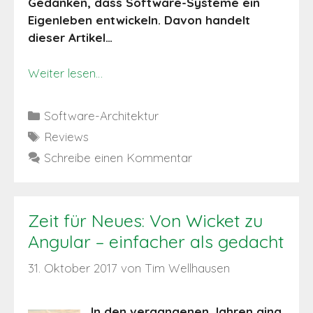
Gedanken, dass Software-Systeme ein
Eigenleben entwickeln. Davon handelt
dieser Artikel…
Weiter lesen…
Kategorien
Software-Architektur
Schlagwörter
Reviews
Schreibe einen Kommentar
Zeit für Neues: Von Wicket zu
Angular – einfacher als gedacht
31. Oktober 2017
von
Tim Wellhausen
In den vergangenen Jahren ging