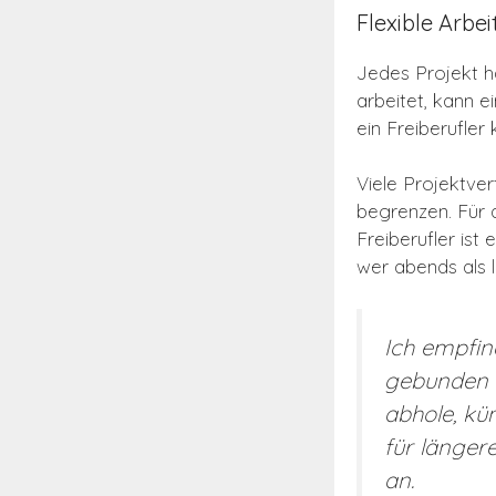
Flexible Arbei
Jedes Projekt h
arbeitet, kann ei
ein Freiberufler
Viele Projektve
begrenzen. Für d
Freiberufler is
wer abends als l
Ich empfin
gebunden z
abhole, kü
für länger
an.