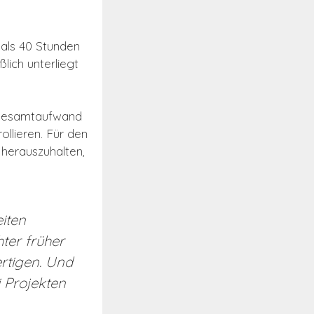
als 40 Stunden
ßlich unterliegt
n Gesamtaufwand
ollieren. Für den
 herauszuhalten,
iten
ter früher
ertigen. Und
i Projekten