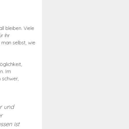
 bleiben. Viele
r ihr
t man selbst, wie
öglichkeit,
n. Im
h schwer,
r und
r
sen ist