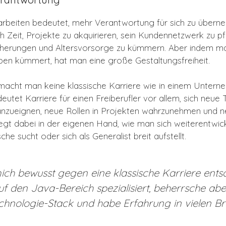
u arbeiten bedeutet, mehr Verantwortung für sich zu übern
ch Zeit, Projekte zu akquirieren, sein Kundennetzwerk zu p
cherungen und Altersvorsorge zu kümmern. Aber indem man
en kümmert, hat man eine große Gestaltungsfreiheit.
r macht man keine klassische Karriere wie in einem Untern
eutet Karriere für einen Freiberufler vor allem, sich neue
nzueignen, neue Rollen in Projekten wahrzunehmen und 
liegt dabei in der eigenen Hand, wie man sich weiterentwic
sche sucht oder sich als Generalist breit aufstellt.
ich bewusst gegen eine klassische Karriere entsc
uf den Java-Bereich spezialisiert, beherrsche ab
hnologie-Stack und habe Erfahrung in vielen B