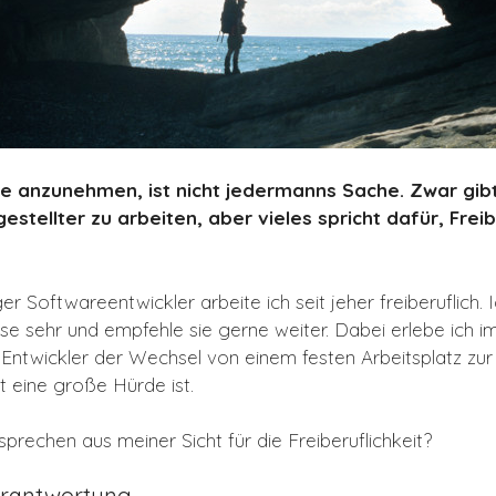
lle anzunehmen, ist nicht jedermanns Sache. Zwar gib
estellter zu arbeiten, aber vieles spricht dafür, Fre
ger Softwareentwickler arbeite ich seit jeher freiberuflich. 
se sehr und empfehle sie gerne weiter. Dabei erlebe ich i
 Entwickler der Wechsel von einem festen Arbeitsplatz zur
t eine große Hürde ist.
rechen aus meiner Sicht für die Freiberuflichkeit?
erantwortung