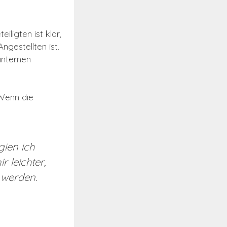
iligten ist klar,
ngestellten ist.
internen
 Wenn die
gien ich
 leichter,
 werden.