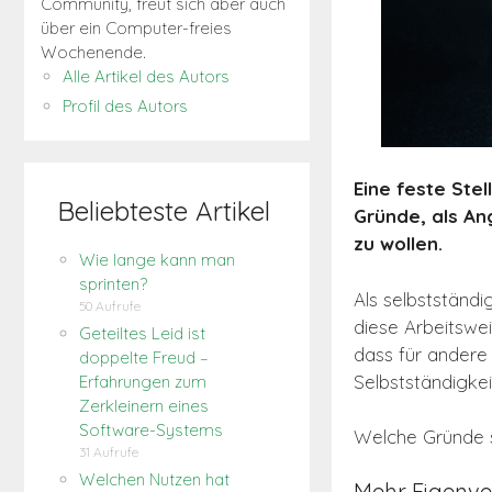
Community, freut sich aber auch
über ein Computer-freies
Wochenende.
Alle Artikel des Autors
Profil des Autors
Eine feste Ste
Beliebteste Artikel
Gründe, als Ang
zu wollen.
Wie lange kann man
sprinten?
Als selbstständi
50 Aufrufe
diese Arbeitswei
Geteiltes Leid ist
dass für andere
doppelte Freud –
Selbstständigkei
Erfahrungen zum
Zerkleinern eines
Software-Systems
Welche Gründe sp
31 Aufrufe
Welchen Nutzen hat
Mehr Eigenv