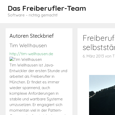
Zum
Das Freiberufler-Team
Inhalt
Software – richtig gemacht!
springen
Autoren Steckbrief
Freiberuf
Tim Wellhausen
selbstst
http://tim-wellhausen.de
6. März 2013
von
T
Tim Wellhausen ist Java-
Entwickler der ersten Stunde und
arbeitet als Freiberufler in
München. Er findet es immer
wieder spannend, auch
komplexe Anforderungen in
stabile und wartbare Systeme
umzusetzen. Er engagiert sich
momentan viel in der Pattern-