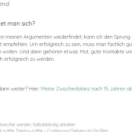
end.
det man sich?
 in meinen Argumenten wiederfindet, kann ich den Sprung i
t empfehlen. Um erfolgreich zu sein, muss man fachlich gut
n wollen. Und dann gehören etwas Mut, gute Kontakte un
ch erfolgreich zu werden.
dann weiter? Hier:
Meine Zwischenbilanz nach 15 Jahren als 
iberufler werden
,
Selbstständig arbeiten
st a little, Deploy a little – Continuous Delivery im Großen