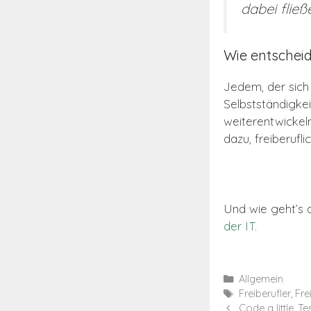
dabei fließ
Wie entschei
Jedem, der sich
Selbstständigkei
weiterentwickel
dazu, freiberufli
Und wie geht’s 
der IT
.
Kategorien
Allgemein
Schlagwörter
Freiberufler
,
Fre
Code a little, Te