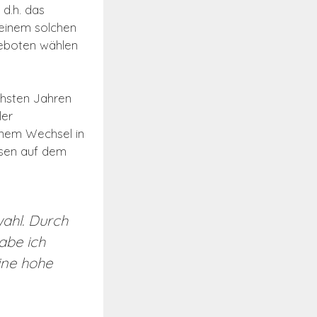
 d.h. das
 einem solchen
eboten wählen
ächsten Jahren
ler
einem Wechsel in
issen auf dem
wahl. Durch
abe ich
ine hohe