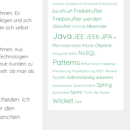
Injection
EclipseLink
Enterprise-Entwicklung
Freiberufler
EuroPLoP
ehmen. Es
Freiberufler werden
flegen und sich
Glassfish
Hibernate
 sich selbst
HATEOAS
Java
JEE
JPA
JEE6
KI
Microservices
Mock-Objekte
ehmen. Aus
NoSQL
MongoDB
Netflix
 Technologien
Patterns
neue Kunden zu
Performance
Postgresql
kelt: ob man als
Priorisierung
Projektplanung
REST
Reviews
Scrum
Selbstständig arbeiten
Spring
Speicherlecks
Sprachmodelle
Sprint
Spring Boot
Thrift
User Stories
hieden. Ich
Wicket
Ziele
er den
ranchen.