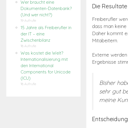
Wer braucht eine
Die Resultate
Dokumenten-Datenbank?
(Und wer nicht?)
Freiberufler werd
19 Aufrufe
dass man keine i
15 Jahre als Freiberufler in
Daher kommt es 
der IT – eine
Mitabeitern.
Zwischenbilanz
18 Aufrufe
Was kostet die Welt?
Externe werden i
Internationalisierung mit
Ergebnisse stim
den International
Components for Unicode
(ICU)
Bisher hab
18 Aufrufe
sehr gut be
meine Kund
Entscheidungs