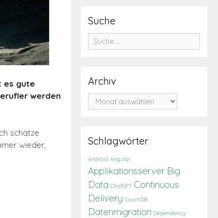
Suche
Suche
nach:
Archiv
t es gute
iberufler werden
Archiv
Ich schätze
Schlagwörter
mmer wieder,
Android
Angular
Applikationsserver
Big
Data
Continuous
ChatGPT
Delivery
CouchDB
Datenmigration
Dependency-