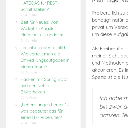
HATEOAS für REST-
Schnittstellen?
Freiberuflich z
25 Aufrufe
benötigt natürli
Zeit für Neues: Von
privat um Versi
Wicket zu Angular –
um diese Aufgab
einfacher als gedacht
24 Aufrufe
Technisch oder fachlich:
Als Freiberufle
Wie verteilt man die
meiner Sicht bed
Entwicklungsaufgaben in
und Methoden a
einem Team?
akquirieren. Es 
22 Aufrufe
Spezialist die Ni
Hacken mit Spring Boot
und den Netflix-
Bibliotheken
Ich habe m
22 Aufrufe
„Lebenslanges Lernen“ –
bin zwar a
was bedeutet das für
ganzen Tec
einen IT-Freiberufler?
20 Aufrufe