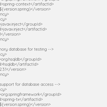
tId>spring-context</artifactId>

>${version.spring}</version>

cy>    

cy>

>javax.inject</groupId>

Id>javax.inject</artifactId>

>1</version>

ncy>

mory database for testing -->

cy>

d>org.hsqldb</groupId>

Id>hsqldb</artifactId>

2.3.1</version>

ncy>

g support for database access -->

cy>

d>org.springframework</groupId>

Id>spring-tx</artifactId>

>${version.spring}</version>
