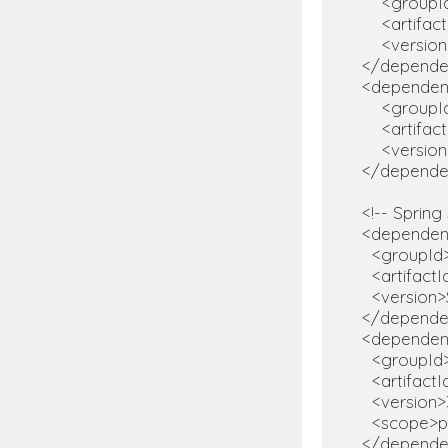
        <gro
        <arti
        <versio
    </depende
    <dependen
        <gro
        <artif
        <versio
    </depende
    <!-- Spri
    <dependen
      <groupI
      <artifac
      <version
    </depende
    <dependen
      <groupI
      <artifact
      <version>
      <scope>
    </depende