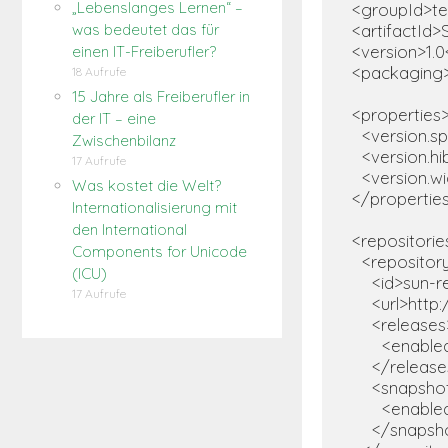
„Lebenslanges Lernen“ –
  <groupId>te
  <artifactId
was bedeutet das für
  <version>1.0
einen IT-Freiberufler?
  <packaging
18 Aufrufe
15 Jahre als Freiberufler in
  <properties>
der IT – eine
    <version.s
Zwischenbilanz
    <version.h
17 Aufrufe
    <version.w
Was kostet die Welt?
  </properties
Internationalisierung mit
den International
  <repositories
Components for Unicode
    <repository
(ICU)
      <id>sun-
17 Aufrufe
      <url>ht
      <releases
        <enabl
      </release
      <snapshot
        <enabl
      </snapsh