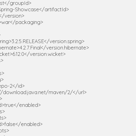
st</groupId>

>Spring-Showcase</artifactId>

</version>

>war</packaging>



pring>3.2.5.RELEASE</version.spring>

ibernate>4.2.7.Final</version.hibernate>

icket>6.12.0</version.wicket>

>

>

>

repo-2</id>

tp://download.java.net/maven/2/</url>

>

ed>true</enabled>

s>

s>

ed>false</enabled>

ots>
