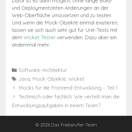
Dafür ist es dann möglich, ohne lange Build-
und Deploymentzeiten Änderungen an der
Web-Oberfläche umzusetzen und zu testen.
Und wenn die Mock-Objekte einmal existieren,
lassen sie sich auch sehr gut für Unit-Tests mit
dem
Wicket Tester
verwenden. Dazu aber ein
andernmal mehr.
Kategorien
Software-Architektur
Schlagwörter
Java
,
Mock-Objekte
,
Wicket
Mocks für die Frontend-Entwicklung – Teil 1
Technisch oder fachlich: Wie verteilt man die
Entwicklungsaufgaben in einem Team?
© 2026 Das Freiberufler-Team