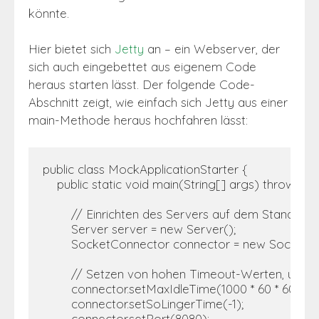
könnte.
Hier bietet sich
Jetty
an – ein Webserver, der
sich auch eingebettet aus eigenem Code
heraus starten lässt. Der folgende Code-
Abschnitt zeigt, wie einfach sich Jetty aus einer
main-Methode heraus hochfahren lässt:
public class MockApplicationStarter {     

    public static void main(String[] args) throws Exc
        // Einrichten des Servers auf dem Standard-
        Server server = new Server();         

        SocketConnector connector = new SocketCo
        // Setzen von hohen Timeout-Werten, um da
        connector.setMaxIdleTime(1000 * 60 * 60);      
        connector.setSoLingerTime(-1);         

        connector.setPort(8080);         
