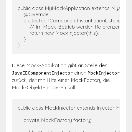
public class MyMockApplication extends MyApplica
    @Override

    protected IComponentInstantiationListener get
        // Im Mock-Betrieb werden Referenzen au
        return new MockInjector(this);

    }

}
Diese Mock-Applikation gibt an Stelle des
einen
JavaEEComponentInjector
MockInjector
zurück, der mit Hilfe einer MockFactory
die
Mock-Objekte injizieren soll:
public class MockInjector extends Injector implem
    private MockFactory factory; 
