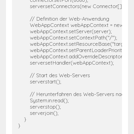
        server.setConnectors(new Connector[] { con
        // Definition der Web-Anwendung         

        WebAppContext webAppContext = new WebAp
        webAppContext.setServer(server);         

        webAppContext.setContextPath("/");         

        webAppContext.setResourceBase("target/myA
        webAppContext.setParentLoaderPriority(tru
        webAppContext.addOverrideDescriptor("tar
        server.setHandler(webAppContext); 

        // Start des Web-Servers         

        server.start(); 

        // Herunterfahren des Web-Servers nach eine
        System.in.read();         

        server.stop();         

        server.join(); 

    } 

}