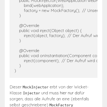
    public MockInjector(WebApplication webApplica
        bind(webApplication);

        factory = new MockFactory();  // Unsere ei
    }

    @Override

    public void inject(Object object) {

        inject(object, factory);  // Der Aufruf wir
    }

    @Override

    public void onInstantiation(Component compon
        inject(component);  // Der Aufruf wird an 
    }

}
Dieser
erbt von der Wicket-
MockInjector
Klasse
und m
uss hier nur d
afür
Injector
sorgen, dass alle Aufrufe an eine (ebenfalls
selbst geschriebene)
MockFactory