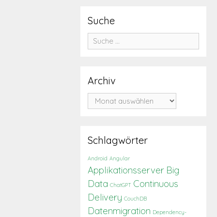
Suche
Suche
nach:
Archiv
Archiv
Schlagwörter
Android
Angular
Applikationsserver
Big
Data
Continuous
ChatGPT
Delivery
CouchDB
Datenmigration
Dependency-