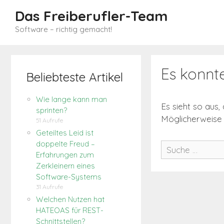
Zum
Das Freiberufler-Team
Inhalt
Software – richtig gemacht!
springen
Es konnt
Beliebteste Artikel
Wie lange kann man
Es sieht so aus,
sprinten?
Möglicherweise h
51 Aufrufe
Geteiltes Leid ist
Suche
doppelte Freud –
Erfahrungen zum
nach:
Zerkleinern eines
Software-Systems
31 Aufrufe
Welchen Nutzen hat
HATEOAS für REST-
Schnittstellen?