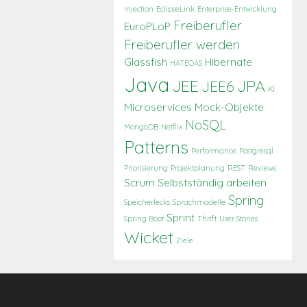
Injection
EclipseLink
Enterprise-Entwicklung
Freiberufler
EuroPLoP
Freiberufler werden
Glassfish
Hibernate
HATEOAS
Java
JEE
JPA
JEE6
KI
Microservices
Mock-Objekte
NoSQL
MongoDB
Netflix
Patterns
Performance
Postgresql
Priorisierung
Projektplanung
REST
Reviews
Scrum
Selbstständig arbeiten
Spring
Speicherlecks
Sprachmodelle
Sprint
Spring Boot
Thrift
User Stories
Wicket
Ziele