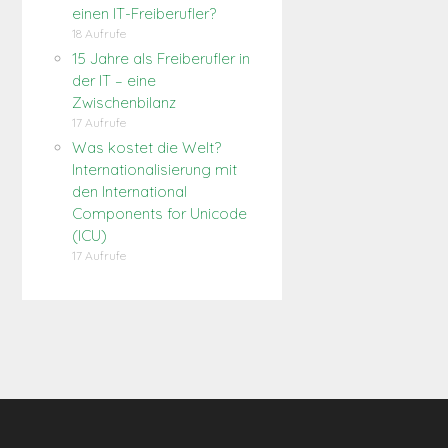
einen IT-Freiberufler?
18 Aufrufe
15 Jahre als Freiberufler in
der IT – eine
Zwischenbilanz
17 Aufrufe
Was kostet die Welt?
Internationalisierung mit
den International
Components for Unicode
(ICU)
17 Aufrufe